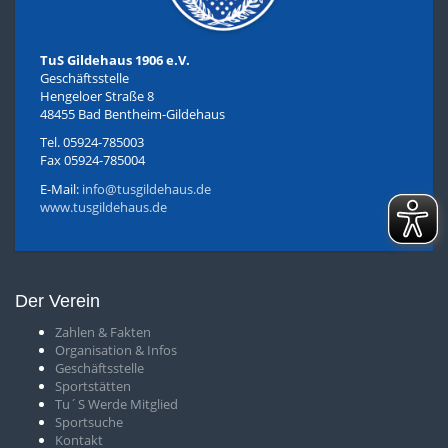
TuS Gildehaus 1906 e.V.
Geschäftsstelle
Hengeloer Straße 8
48455 Bad Bentheim-Gildehaus
Tel. 05924-785003
Fax 05924-785004
E-Mail:
info@tusgildehaus.de
www.tusgildehaus.de
Der Verein
Zahlen & Fakten
O
rganisation & Infos
Geschäftsstelle
S
portstätten
T
u´S Werde Mitglied
Sportsuche
Kontakt