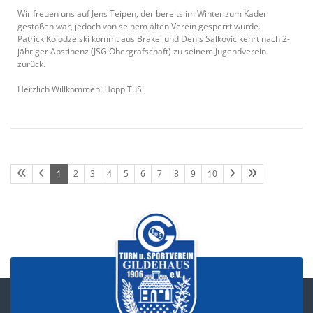
Wir freuen uns auf Jens Teipen, der bereits im Winter zum Kader
gestoßen war, jedoch von seinem alten Verein gesperrt wurde.
Patrick Kolodzeiski kommt aus Brakel und Denis Salkovic kehrt nach 2-
jähriger Abstinenz (JSG Obergrafschaft) zu seinem Jugendverein
zurück.
Herzlich Willkommen! Hopp TuS!
1
2
3
4
5
6
7
8
9
10