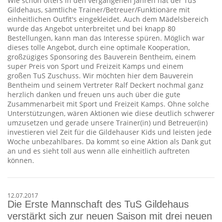
Wie schon öfters in den vergangenen Jahren hat der TuS
Gildehaus, sämtliche Trainer/Betreuer/Funktionäre mit
einheitlichen Outfit's eingekleidet. Auch dem Mädelsbereich
wurde das Angebot unterbreitet und bei knapp 80
Bestellungen, kann man das Interesse spüren. Möglich war
dieses tolle Angebot, durch eine optimale Kooperation,
großzügiges Sponsoring des Bauverein Bentheim, einem
super Preis von Sport und Freizeit Kamps und einem
großen TuS Zuschuss. Wir möchten hier dem Bauverein
Bentheim und seinem Vertreter Ralf Deckert nochmal ganz
herzlich danken und freuen uns auch über die gute
Zusammenarbeit mit Sport und Freizeit Kamps. Ohne solche
Unterstützungen, wären Aktionen wie diese deutlich schwerer
umzusetzen und gerade unsere Trainer(in) und Betreuer(in)
investieren viel Zeit für die Gildehauser Kids und leisten jede
Woche unbezahlbares. Da kommt so eine Aktion als Dank gut
an und es sieht toll aus wenn alle einheitlich auftreten
können.
12.07.2017
Die Erste Mannschaft des TuS Gildehaus
verstärkt sich zur neuen Saison mit drei neuen