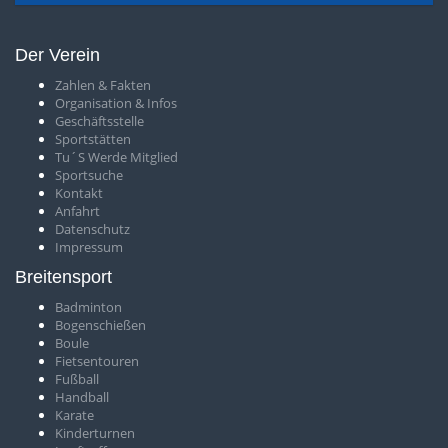
Der Verein
Zahlen & Fakten
O
rganisation & Infos
Geschäftsstelle
S
portstätten
T
u´S Werde Mitglied
Sportsuche
Kontakt
Anfahrt
Datenschutz
Impressum
Breitensport
Badminton
Bogenschießen
Boule
Fietsentouren
Fußball
Handball
Karate
Kinderturnen