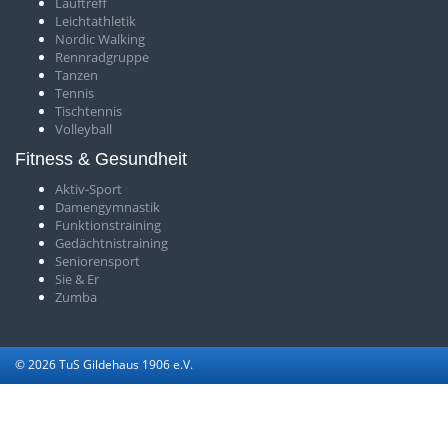
Lauftreff
Leichtathletik
Nordic Walking
Rennradgruppe
Tanzen
Tennis
Tischtennis
Volleyball
Fitness & Gesundheit
Aktiv-Sport
Damengymnastik
Funktionstraining
Gedächtnistraining
Seniorensport
Sie & Er
Zumba
© 2026 TuS Gildehaus 1906 e.V.