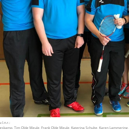
.l.n.r.:
eskamp, Tim Olde Meule, Frank Olde Meule, Katerina Schulte, Karen Lammering,