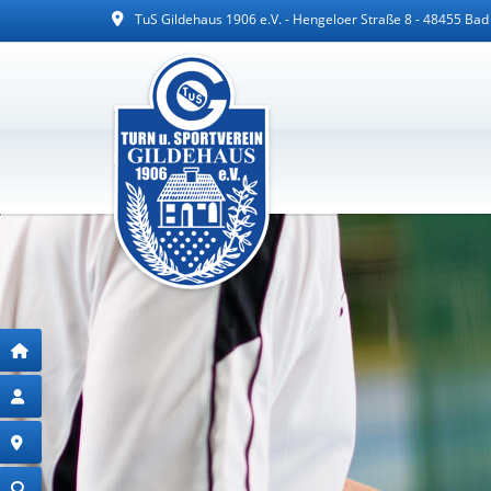
TuS Gildehaus 1906 e.V. - Hengeloer Straße 8 - 48455 Ba