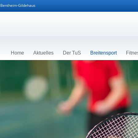
d Bentheim-Gildehaus
Home
Aktuelles
Der TuS
Breitensport
Fitne