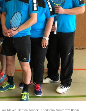
 Paul Mekes, Bettina Koonert, Friedhelm Kummrow, Robin