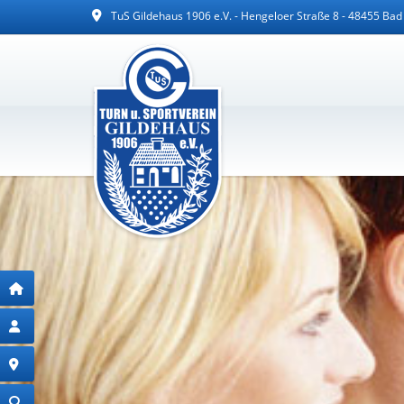
TuS Gildehaus 1906 e.V. - Hengeloer Straße 8 - 48455 Ba