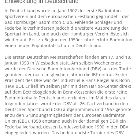
Entwicklung in Deutschland
In Deutschland wurde im Jahr 1902 der erste Badminton-
Sportverein auf dem europäischen Festland gegründet – der
Bad Homburger Badminton-Club. Fehlende Schläger und
Federbälle verhinderten jedoch die weitere Ausbreitung der
Sportart im Land, und auch der Homburger Verein löste sich
wieder auf. Erst zu Beginn der 1950er Jahre erfuhr Badminton
einen neuen Popularitätsschub in Deutschland.
Die ersten Deutschen Meisterschaften fanden am 17. und 18.
Januar 1953 in Wiesbaden statt. Am selben Wochenende
wurde der Deutsche Badminton-Verband (DBV) aus der Taufe
gehoben, der noch im gleichen Jahr in die IBF eintrat. Erster
Präsident des DBV war der Industrielle Hans Riegel aus Bonn
(HARIBO). Er ließ im selben Jahr mit dem Haribo-Center direkt
auf dem Betriebsgelände in Bonn-Kessenich die erste reine
Badmintonhalle Deutschlands errichten. Im Mai des darauf
folgenden Jahres wurde der DBV als 26. Fachverband in den
Deutschen Sportbund (DSB) aufgenommen, und 1967 gehörte
er zu den Gründungsmitgliedern der European Badminton
Union (EBU). 1958 entstand auch in der damaligen DDR ein
Federballverband, dessen Landesverbände 1990 in den DBV
eingegliedert wurden. Das bedeutendste Turnier des DBV