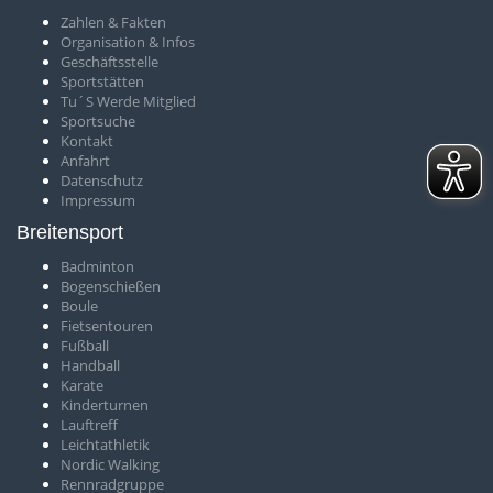
Zahlen & Fakten
O
rganisation & Infos
Geschäftsstelle
S
portstätten
T
u´S Werde Mitglied
Sportsuche
Kontakt
Anfahrt
Datenschutz
Impressum
Breitensport
Badminton
Bogenschießen
Boule
Fietsentouren
Fußball
Handball
Karate
Kinderturnen
Lauftreff
Leichtathletik
Nordic Walking
Rennradgruppe