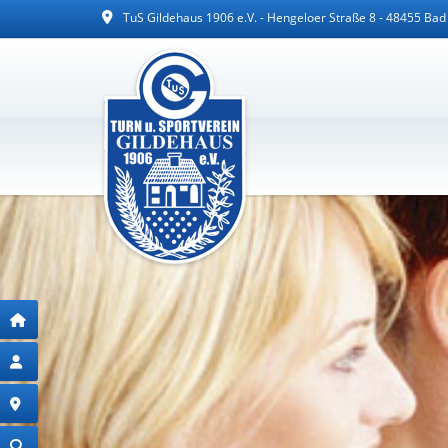
TuS Gildehaus 1906 e.V. - Hengeloer Straße 8 - 48455 Ba