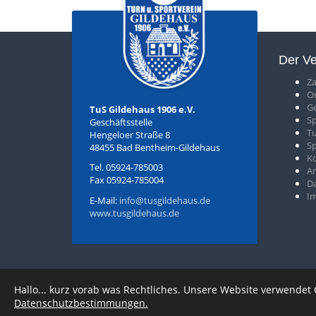
Der Ve
Za
O
Ge
TuS Gildehaus 1906 e.V.
S
p
Geschäftsstelle
T
u
Hengeloer Straße 8
S
48455 Bad Bentheim-Gildehaus
K
Tel. 05924-785003
An
Fax 05924-785004
D
I
E-Mail:
info@tusgildehaus.de
www.tusgildehaus.de
Hallo... kurz vorab was Rechtliches. Unsere Website verwendet
Datenschutzbestimmungen.