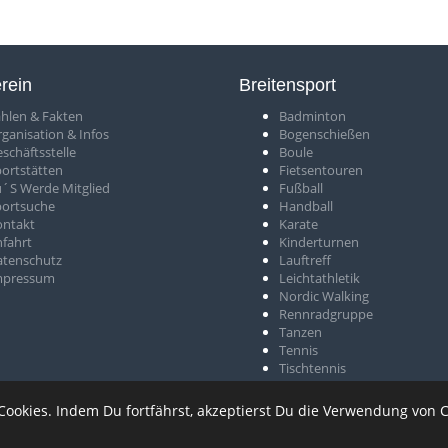
rein
Breitensport
hlen & Fakten
Badminton
rganisation & Infos
Bogenschießen
schäftsstelle
Boule
ortstätten
Fietsentouren
´S Werde Mitglied
Fußball
portsuche
Handball
ontakt
Karate
fahrt
Kinderturnen
atenschutz
Lauftreff
mpressum
Leichtathletik
Nordic Walking
Rennradgruppe
Tanzen
Tennis
Tischtennis
Volleyball
 Cookies. Indem Du fortfährst, akzeptierst Du die Verwendung von 