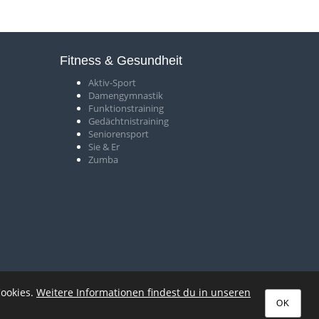
Fitness & Gesundheit
Aktiv-Sport
Damengymnastik
Funktionstraining
Gedächtnistraining
Seniorensport
Sie & Er
Zumba
Cookies.
Weitere Informationen findest du in unseren
OK