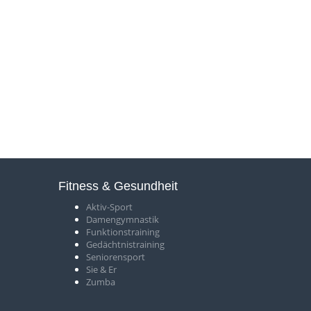
Fitness & Gesundheit
Aktiv-Sport
Damengymnastik
Funktionstraining
Gedächtnistraining
Seniorensport
Sie & Er
Zumba