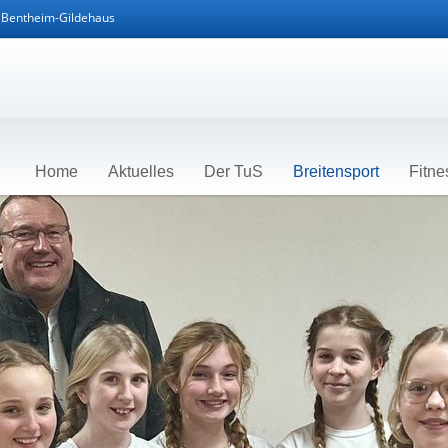
d Bentheim-Gildehaus
Home
Aktuelles
Der TuS
Breitensport
Fitne