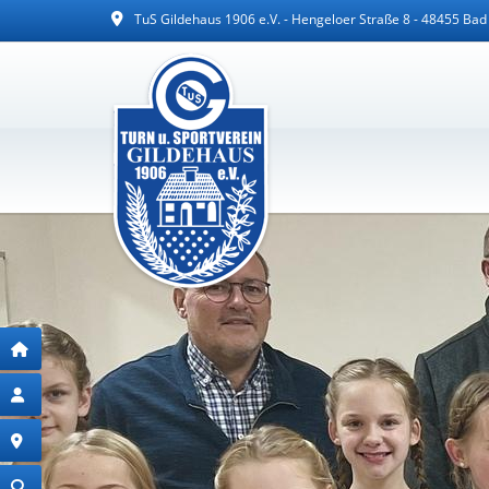
TuS Gildehaus 1906 e.V. - Hengeloer Straße 8 - 48455 Ba