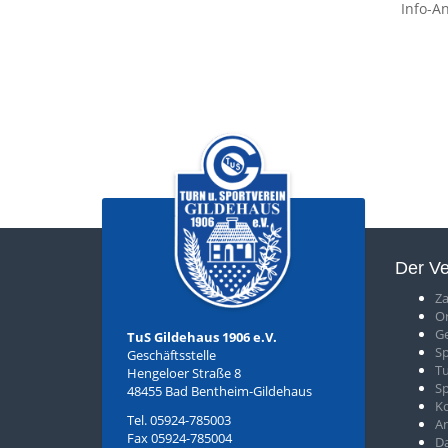
Info-A
Der Ve
Za
O
Ge
TuS Gildehaus 1906 e.V.
S
p
Geschäftsstelle
T
u
Hengeloer Straße 8
S
48455 Bad Bentheim-Gildehaus
K
Tel. 05924-785003
An
Fax 05924-785004
D