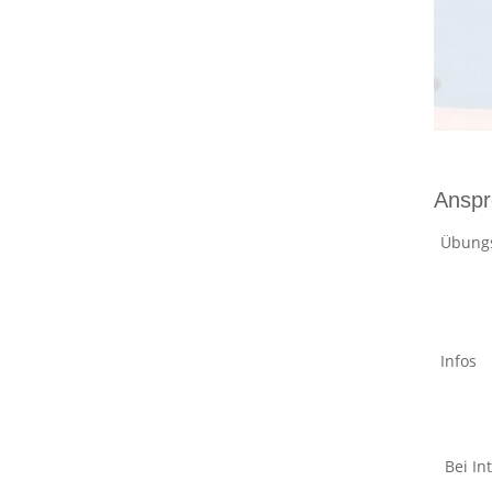
Anspr
Übungs
In
Bei In