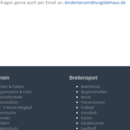
nfragen gerne auch per Email an:
kindertanzen@tusgildehaus.de
rein
Breitensport
hlen & Fakten
Badminton
rganisation & Infos
Bogenschießen
schäftsstelle
Boule
ortstätten
Fietsentouren
´S Werde Mitglied
Fußball
portsuche
Handball
ontakt
Karate
fahrt
Kinderturnen
atenschutz
Lauftreff