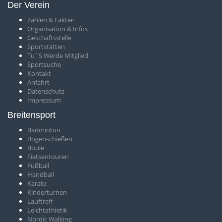
Der Verein
Zahlen & Fakten
O
rganisation & Infos
Geschäftsstelle
S
portstätten
T
u´S Werde Mitglied
Sportsuche
Kontakt
Anfahrt
Datenschutz
Impressum
Breitensport
Badminton
Bogenschießen
Boule
Fietsentouren
Fußball
Handball
Karate
Kinderturnen
Lauftreff
Leichtathletik
Nordic Walking