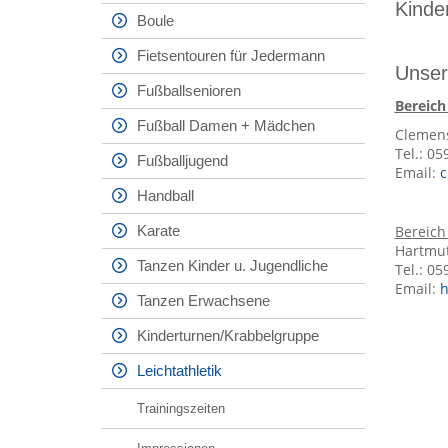
Kinde
Boule
Fietsentouren für Jedermann
Unser
Fußballsenioren
Bereich
Fußball Damen + Mädchen
Clemen
Tel.: 0
Fußballjugend
Email:
c
Handball
Karate
Bereich
Hartmut
Tanzen Kinder u. Jugendliche
Tel.: 0
Email:
h
Tanzen Erwachsene
Kinderturnen/Krabbelgruppe
Leichtathletik
Trainingszeiten