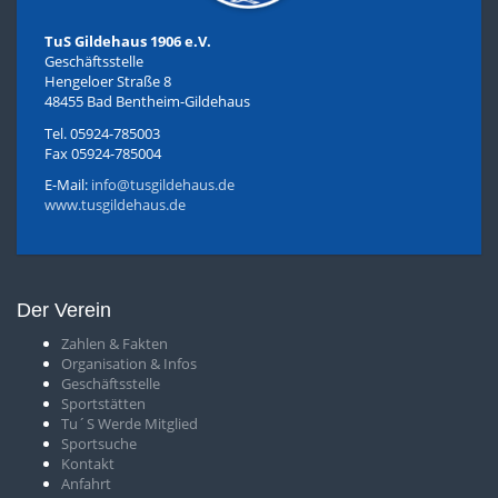
TuS Gildehaus 1906 e.V.
Geschäftsstelle
Hengeloer Straße 8
48455 Bad Bentheim-Gildehaus
Tel. 05924-785003
Fax 05924-785004
E-Mail:
info@tusgildehaus.de
www.tusgildehaus.de
Der Verein
Zahlen & Fakten
O
rganisation & Infos
Geschäftsstelle
S
portstätten
T
u´S Werde Mitglied
Sportsuche
Kontakt
Anfahrt