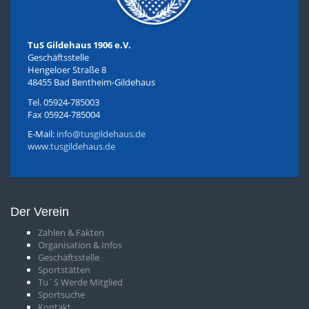
TuS Gildehaus 1906 e.V.
Geschäftsstelle
Hengeloer Straße 8
48455 Bad Bentheim-Gildehaus
Tel. 05924-785003
Fax 05924-785004
E-Mail:
info@tusgildehaus.de
www.tusgildehaus.de
Der Verein
Zahlen & Fakten
O
rganisation & Infos
Geschäftsstelle
S
portstätten
T
u´S Werde Mitglied
Sportsuche
Kontakt