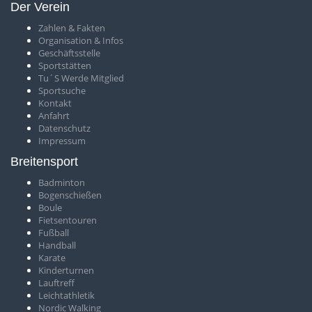
Der Verein
Zahlen & Fakten
O
rganisation & Infos
Geschäftsstelle
S
portstätten
T
u´S Werde Mitglied
Sportsuche
Kontakt
Anfahrt
Datenschutz
Impressum
Breitensport
Badminton
Bogenschießen
Boule
Fietsentouren
Fußball
Handball
Karate
Kinderturnen
Lauftreff
Leichtathletik
Nordic Walking