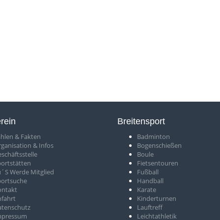
rein
Breitensport
hlen & Fakten
Badminton
rganisation & Infos
Bogenschießen
schäftsstelle
Boule
ortstätten
Fietsentouren
´S Werde Mitglied
Fußball
portsuche
Handball
ontakt
Karate
fahrt
Kinderturnen
atenschutz
Lauftreff
mpressum
Leichtathletik