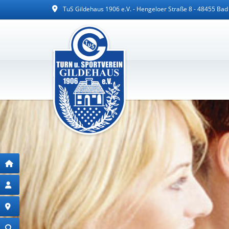
TuS Gildehaus 1906 e.V. - Hengeloer Straße 8 - 48455 Ba