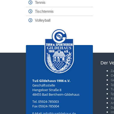
Tennis
Tischtennis
Volleyball
Der Ve
Za
O
Ge
TuS Gildehaus 1906 e.V.
S
p
Geschäftsstelle
T
u
Hengeloer Straße 8
S
48455 Bad Bentheim-Gildehaus
K
Tel. 05924-785003
An
Fax 05924-785004
D
I
E-Mail:
info@tusgildehaus.de