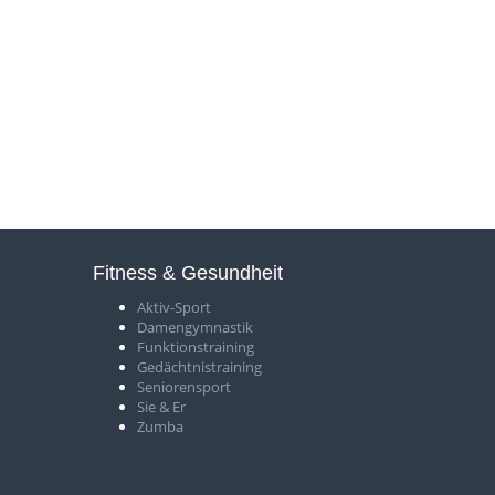
Fitness & Gesundheit
Aktiv-Sport
Damengymnastik
Funktionstraining
Gedächtnistraining
Seniorensport
Sie & Er
Zumba