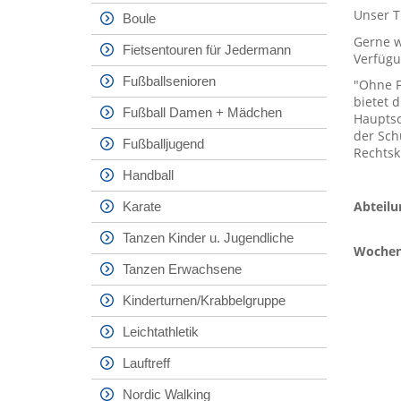
Unser T
Boule
Gerne w
Fietsentouren für Jedermann
Verfügu
Fußballsenioren
"Ohne F
bietet 
Fußball Damen + Mädchen
Hauptsc
der Sch
Fußballjugend
Rechtsk
Handball
Abteilu
Karate
Tanzen Kinder u. Jugendliche
Wochent
Tanzen Erwachsene
Kinderturnen/Krabbelgruppe
Leichtathletik
Lauftreff
Nordic Walking