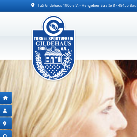
TuS Gildehaus 1906 e.V. - Hengeloer Straße 8 - 48455 Ba