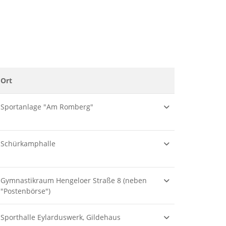
Ort
Weitere Informat
Sportanlage "Am Romberg"
Schürkamphalle
Gymnastikraum Hengeloer Straße 8 (neben
"Postenbörse")
Sporthalle Eylarduswerk, Gildehaus