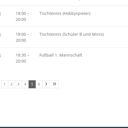
g
18:00
–
Tischtennis (Hobbyspieler)
20:00
g
18:00
–
Tischtennis (Schüler B und Minis)
20:00
g
18:30
–
Fußball 1. Mannschaft
20:00
1
2
3
4
5
6