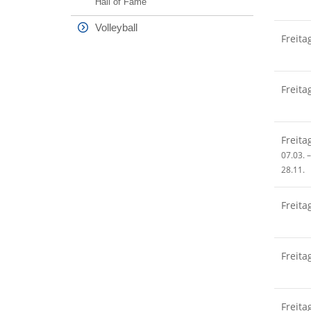
Hall of Fame
Volleyball
Freita
Freita
Freita
07.03. –
28.11.
Freita
Freita
Freita