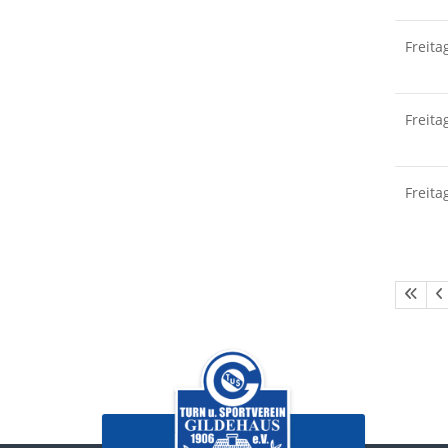
Freita
Freita
Freita