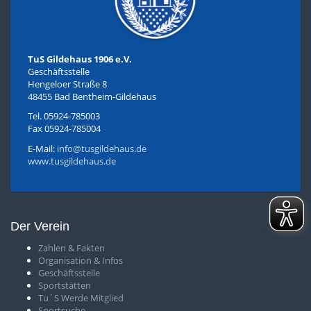
TuS Gildehaus 1906 e.V.
Geschäftsstelle
Hengeloer Straße 8
48455 Bad Bentheim-Gildehaus
Tel. 05924-785003
Fax 05924-785004
E-Mail:
info@tusgildehaus.de
www.tusgildehaus.de
Der Verein
Zahlen & Fakten
O
rganisation & Infos
Geschäftsstelle
S
portstätten
T
u´S Werde Mitglied
Sportsuche