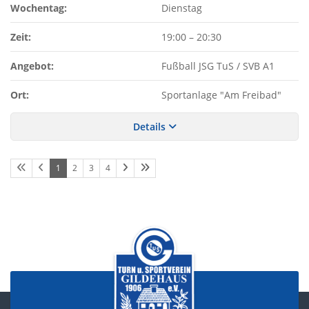
Wochentag:
Dienstag
Zeit:
19:00
–
20:30
Angebot:
Fußball JSG TuS / SVB A1
Ort:
Sportanlage "Am Freibad"
Details
1
2
3
4